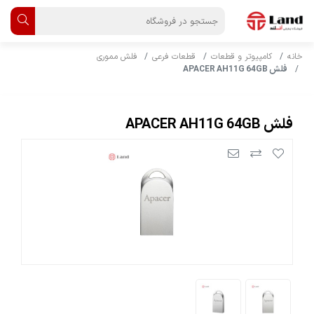
خانه
کامپیوتر و قطعات
قطعات فرعی
فلش مموری
فلش APACER AH11G 64GB
فلش APACER AH11G 64GB