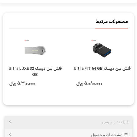
محصولات مرتبط
فلش سن دیسک Ultra FIT 64 GB
فلش سن دیسک Ultra LUXE 32
GB
5٬080٬000 ریال
5٬310٬000 ریال
نقد و بررسی
مشخصات محصول