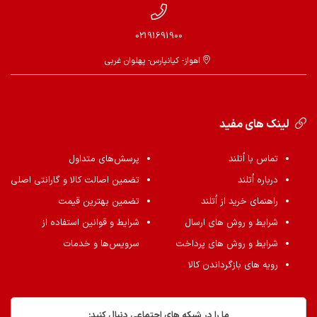
02191691900
اهواز- کیانپارس- پهلوان غربی
لینک های مفید
تماس با اُتلند
پرسش‌های متداول
درباره اُتلند
تضمین اصالت کالا و گارانتی اصلی
راهنمای خرید از اُتلند
تضمین بهترین قیمت
شرایط و روش های ارسال
شرایط و قوانین استفاده از
شرایط و روش های پرداخت
سرویس‌ها و خدمات
رویه های بازگرداندن کالا
ما را در شبکه های اجتماعی دنبال کنید: