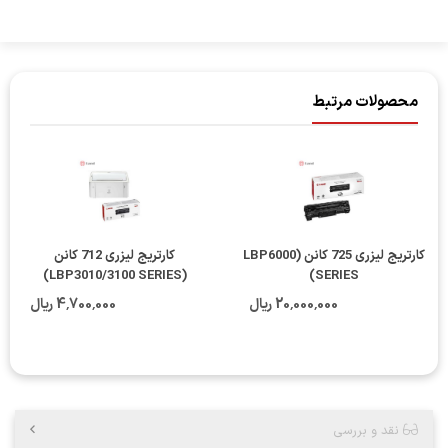
محصولات مرتبط
کارتریج لیزری 725 کانن (LBP6000
کارتریج لیزری 712 کانن
(LBP3010/3100 SERIES)
SERIES)
20٬000٬000 ریال
4٬700٬000 ریال
نقد و بررسی