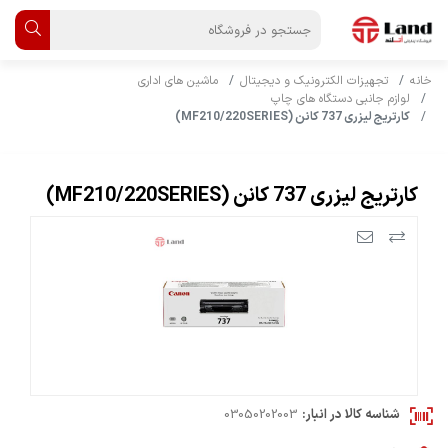
خانه
تجهیزات الکترونیک و دیجیتال
ماشین های اداری
لوازم جانبی دستگاه های چاپ
کارتریج لیزری 737 کانن (MF210/220SERIES)
کارتریج لیزری 737 کانن (MF210/220SERIES)
شناسه کالا در انبار:
03050202003