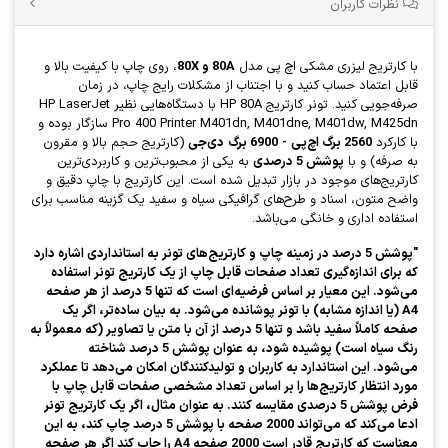
نظرات کاربران
با کارتریج لیزری مشکی اچ پی مدل
80A و 80X
، روی چاپ با کیفیت بالا و
قابل اعتماد حساب کنید و با اجتناب از مشکلات رایج چاپ، در زمان
صرفه‌جویی کنید. تونر کارتریج HP 80A با دستگاه‌هایی نظیر HP LaserJet
Pro 400 Printer M401dn, M401dne, M401dw, M425dn سازگار بوده و
با کارکرد
2560 برگ اچ‌پی
-
6900 برگ
دی‌جی
(کارتریج حجم بالا و مقرون
به صرفه) و با
پوشش 5 درصدی
به یکی از محبوب‌ترین و کاربردی‌ترین
کارتریج‌های موجود در بازار تبدیل شده است. این کارتریج با چاپ دقیق و
واضح متون، اسناد و طرح‌های گرافیکی سیاه و سفید یک گزینه مناسب برای
استفاده اداری و خانگی می‌باشد.
"پوشش 5 درصد در زمینه چاپ و کارتریج‌های تونر به استانداردی اشاره دارد
که برای اندازه‌گیری تعداد صفحات قابل چاپ از یک کارتریج تونر استفاده
می‌شود. این معیار بر اساس فرضیه‌ای است که تنها 5 درصد از هر صفحه
A4 (یا اندازه مشابه) با تونر پوشانده می‌شود. به بیان ساده‌تر، اگر یک
صفحه کاملاً سفید باشد و تنها 5 درصد از آن با متن یا تصاویر (که معمولاً به
رنگ سیاه است) پوشیده شود، به عنوان پوشش 5 درصد شناخته
می‌شود.
این استاندارد به کاربران و تولیدکنندگان امکان می‌دهد تا عملکرد
مورد انتظار کارتریج‌ها را بر اساس تعداد مشخصی صفحات قابل چاپ با
فرض پوشش 5 درصدی مقایسه کنند. به عنوان مثال، اگر یک کارتریج تونر
ادعا می‌کند که می‌تواند 2000 صفحه با پوشش 5 درصد چاپ کند، به این
معناست که کارتریج قادر است 2000 صفحه A4 را چاپ کند اگر هر صفحه