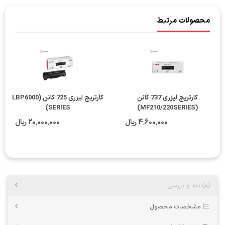
محصولات مرتبط
کارتریج لیزری 737 کانن
کارتریج لیزری 725 کانن (LBP6000
SERIES)
(MF210/220SERIES)
4٬600٬000 ریال
20٬000٬000 ریال
نقد و بررسی
مشخصات محصول