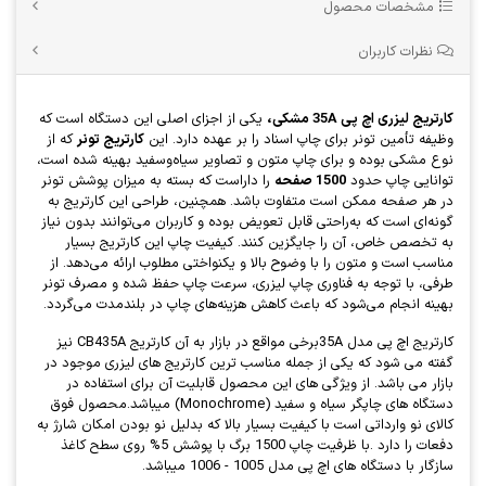
مشخصات محصول
نظرات کاربران
کارتریج لیزری اچ پی 35A مشکی
،
یکی از اجزای اصلی این دستگاه است که
وظیفه تأمین تونر برای چاپ اسناد را بر عهده دارد. این
کارتریج تونر
که از
نوع مشکی بوده و برای چاپ متون و تصاویر سیاه‌وسفید بهینه شده است،
توانایی چاپ حدود
1500 صفحه
را داراست که بسته به میزان پوشش تونر
در هر صفحه ممکن است متفاوت باشد. همچنین، طراحی این کارتریج به
گونه‌ای است که به‌راحتی قابل تعویض بوده و کاربران می‌توانند بدون نیاز
به تخصص خاص، آن را جایگزین کنند. کیفیت چاپ این کارتریج بسیار
مناسب است و متون را با وضوح بالا و یکنواختی مطلوب ارائه می‌دهد. از
طرفی، با توجه به فناوری چاپ لیزری، سرعت چاپ حفظ شده و مصرف تونر
بهینه انجام می‌شود که باعث کاهش هزینه‌های چاپ در بلندمدت می‌گردد.
کارتریج اچ پی مدل 35Aبرخی مواقع در بازار به آن کارتریج CB435A نیز
گفته می شود که یکی از جمله مناسب ترین کارتریج های لیزری موجود در
بازار می باشد. از ویژگی های این محصول قابلیت آن برای استفاده در
دستگاه های چاپگر سیاه و سفید (Monochrome) میباشد.محصول فوق
کالای نو وارداتی است با کیفیت بسیار بالا که بدلیل نو بودن امکان شارژ به
دفعات را دارد .با ظرفیت چاپ 1500 برگ با پوشش 5% روی سطح کاغذ
سازگار با دستگاه های اچ پی مدل 1005 - 1006 میباشد.