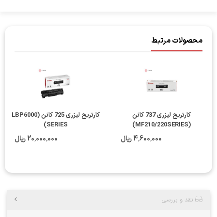
محصولات مرتبط
کارتریج لیزری 737 کانن
کارتریج لیزری 725 کانن (LBP6000
SERIES)
(MF210/220SERIES)
4٬600٬000 ریال
20٬000٬000 ریال
نقد و بررسی