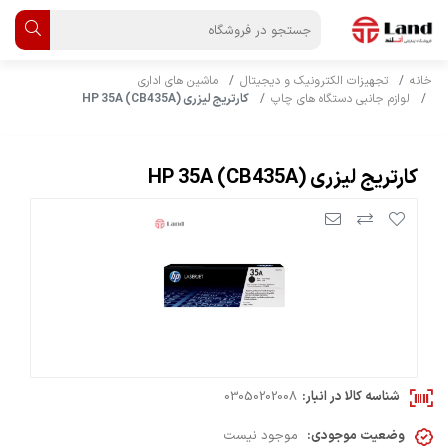
خانه
تجهیزات الکترونیک و دیجیتال
ماشین های اداری
لوازم جانبی دستگاه های چاپ
کارتریج لیزری HP 35A (CB435A)
کارتریج لیزری HP 35A (CB435A)
شناسه کالا در انبار:
03050202008
وضعیت موجودی:
موجود نیست