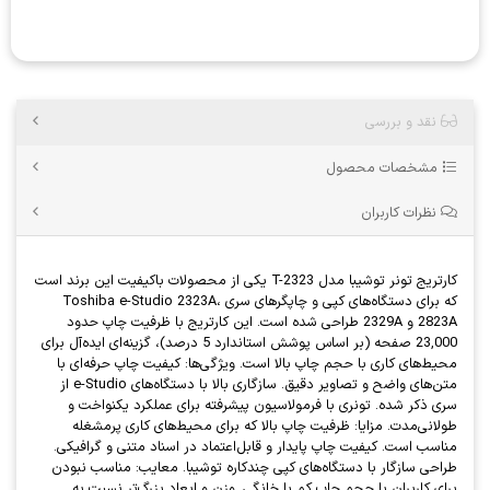
نقد و بررسی
مشخصات محصول
نظرات کاربران
کارتریج تونر توشیبا مدل T-2323 یکی از محصولات باکیفیت این برند است
که برای دستگاه‌های کپی و چاپگرهای سری Toshiba e-Studio 2323A،
2823A و 2329A طراحی شده است. این کارتریج با ظرفیت چاپ حدود
23,000 صفحه (بر اساس پوشش استاندارد 5 درصد)، گزینه‌ای ایده‌آل برای
محیط‌های کاری با حجم چاپ بالا است. ویژگی‌ها: کیفیت چاپ حرفه‌ای با
متن‌های واضح و تصاویر دقیق. سازگاری بالا با دستگاه‌های e-Studio از
سری ذکر شده. تونری با فرمولاسیون پیشرفته برای عملکرد یکنواخت و
طولانی‌مدت. مزایا: ظرفیت چاپ بالا که برای محیط‌های کاری پرمشغله
مناسب است. کیفیت چاپ پایدار و قابل‌اعتماد در اسناد متنی و گرافیکی.
طراحی سازگار با دستگاه‌های کپی چندکاره توشیبا. معایب: مناسب نبودن
برای کاربران با حجم چاپ کم یا خانگی. وزن و ابعاد بزرگ‌تر نسبت به