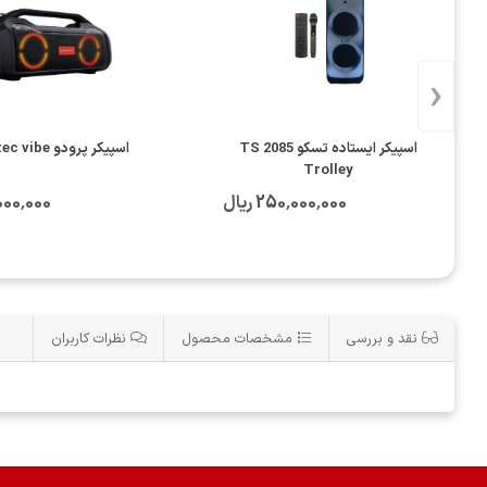
‹
اسپیکر ایستاده تسکو TS 2085
اسپیکر پرودو soundtec vibe
Trolley
250٬000٬000 ریال
67٬000٬000
نقد و بررسی
مشخصات محصول
نظرات کاربران