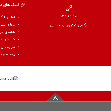
لینک های م
02191691900
تماس با اُتل
درباره اُتلند
اهواز- کیانپارس- پهلوان غربی
راهنمای خرید 
شرایط و رو
شرایط و رو
رویه های باز