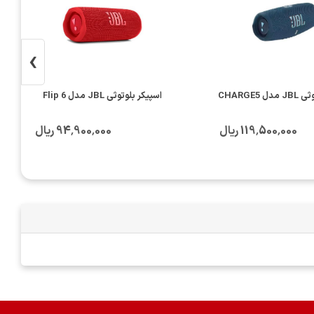
›
 CHARGE5
اسپیکر بلوتوثی JBL مدل Flip 6
119٬500٬000 ریال
94٬900٬000 ریال