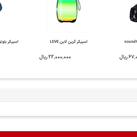
اسپیکر گرین لاین LEVE
اسپیکر بلوتوثی JBL مدل
 ریال
22٬000٬000 ریال