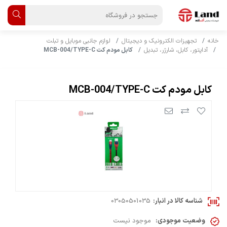
خانه
تجهیزات الکترونیک و دیجیتال
لوازم جانبی موبایل و تبلت
آداپتور، کابل، شارژر، تبدیل
کابل مودم کت MCB-004/TYPE-C
کابل مودم کت MCB-004/TYPE-C
شناسه کالا در انبار:
03050501035
وضعیت موجودی:
موجود نیست