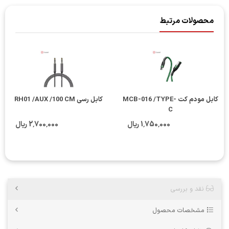
محصولات مرتبط
کابل مودم کت MCB-016 /TYPE-
کابل رسی RH01 /AUX /100 CM
C
1٬750٬000 ریال
2٬700٬000 ریال
نقد و بررسی
مشخصات محصول