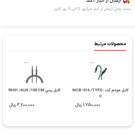
ارسال از انبار
اُت
لند
مدت زمان ارسال از انبار مرکزی: 3 الی 5 روز کاری
محصولات مرتبط
کابل مودم کت MCB-016 /TYPE-
کابل رسی RH01 /AUX /100 CM
C
1٬750٬000 ریال
2٬700٬000 ریال