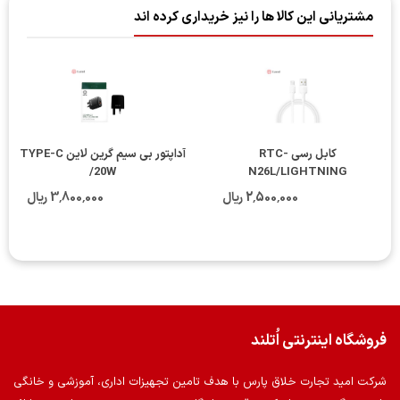
مشتریانی این کالا ها را نیز خریداری کرده اند
کابل رسی RTC-
آداپتور بی سیم گرین لاین TYPE-C
/20W
N26L/LIGHTNING
2٬500٬000 ریال
3٬800٬000 ریال
فروشگاه اینترنتی اُتلند
شرکت امید تجارت خلاق پارس با هدف تامین تجهیزات اداری، آموزشی و خانگی