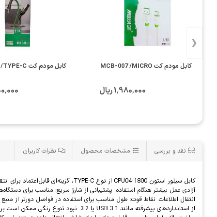
‹
کابل مودم کت MCB-007 /MICRO
کابل مودم کت MCB-009 /TYPE-C
1٬980٬000 ریال
2٬200٬000
نقد و بررسی
مشخصات محصول
نظرات کاربران
آزادی عمل بیشتر هنگام استفاده. پشتیبانی از شارژ سریع: مناسب برای دستگاه‌ها