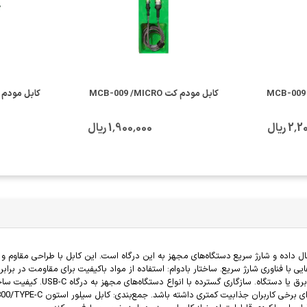
کابل مودم کت MCB-009 /MICRO
کابل مودم کت  /TYPE-C
 ریال
1٬900٬000 ریال
یی با فناوری شارژ سریع. ساختار بادوام: استفاده از مواد باکیفیت برای مقاومت در براب
انتقال اطلاعات. نقاط قوت: طول 