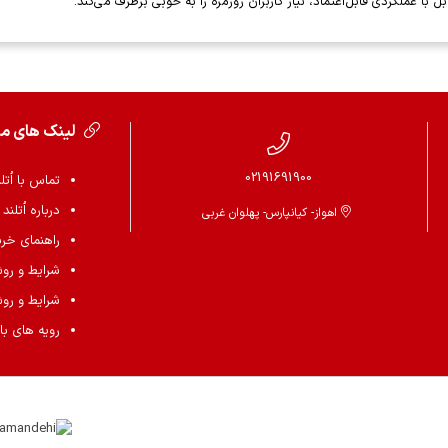
 با عملکردی قابل‌اعتماد، نیاز کاربران روزمره را به خوبی برطرف می‌کند.
لینک های م
02191691900
تماس با اُتل
درباره اُتلند
اهواز- کیانپارس- پهلوان غربی
راهنمای خرید 
شرایط و رو
شرایط و رو
رویه های باز