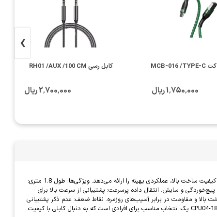
›
MCB-016
کابل رسی RH01 /AUX /100 CM
1٬750٬000 ریال
2٬700٬000 ریال
کابل سیلور استون CPU04-1800 از نوع TYPE-C، گزینه‌ای قابل‌اعتماد برای انتقال داده و شارژ سریع دستگاه‌های مجهز به این درگاه است. این کابل با طراحی مقاوم و کیفیت ساخت بالا، عملکردی بهینه را ارائه می‌دهد. ویژگی‌ها: طول 1.8 متری:
ر پیچ‌خوردگی و سایش. انتقال داده پرسرعت: پشتیبانی از سرعت بالا برای
مناسب برای استفاده در فواصل دورتر از منبع برق یا دستگاه. سازگاری گسترده با انواع دستگاه‌های مجهز به درگاه USB-C. کیفیت ساخت بالا و مقاومت در برابر آسیب‌های روزمره. نقاط ضعف: عدم ذکر پشتیبانی
از استانداردهای پیشرفته مانند USB 3.1 یا 3.2. نبود تنوع رنگی ممکن است برای برخی کاربران جذابیت کمتری داشته باشد. جمع‌بندی: کابل سیلور استون CPU04-1800/TYPE-C یک انتخاب مناسب برای افرادی است که به دنبال کابلی با کیفیت