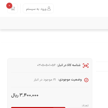
0
ورود به سیستم
شناسه کالا در انبار:
03050501056
وضعیت موجودی:
21 موجود در انبار
3٬400٬000 ریال
تعداد: