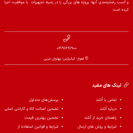
و کسب رضایتمندی آنها، پروژه های بزرگی را در زمینه تجهیزات با موفقیت اجرا
کرده است.
02191691900
اهواز- کیانپارس- پهلوان غربی
لینک های مفید
تماس با اُتلند
پرسش‌های متداول
درباره اُتلند
تضمین اصالت کالا و گارانتی اصلی
راهنمای خرید از اُتلند
تضمین بهترین قیمت
شرایط و روش های ارسال
شرایط و قوانین استفاده از