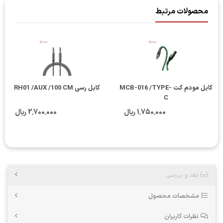
محصولات مرتبط
کابل مودم کت MCB-016 /TYPE-
کابل رسی RH01 /AUX /100 CM
C
1٬750٬000 ریال
2٬700٬000 ریال
نقد و بررسی
مشخصات محصول
نظرات کاربران