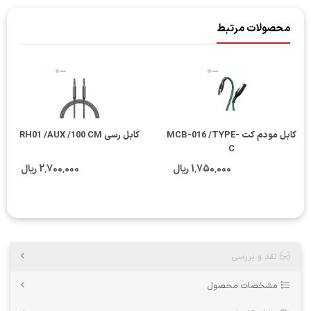
محصولات مرتبط
کابل مودم کت MCB-016 /TYPE-
کابل رسی RH01 /AUX /100 CM
C
1٬750٬000 ریال
2٬700٬000 ریال
نقد و بررسی
مشخصات محصول