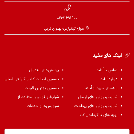
02191691900
اهواز- کیانپارس- پهلوان غربی
لینک های مفید
تماس با اُتلند
پرسش‌های متداول
درباره اُتلند
تضمین اصالت کالا و گارانتی اصلی
راهنمای خرید از اُتلند
تضمین بهترین قیمت
شرایط و روش های ارسال
شرایط و قوانین استفاده از
شرایط و روش های پرداخت
سرویس‌ها و خدمات
رویه های بازگرداندن کالا