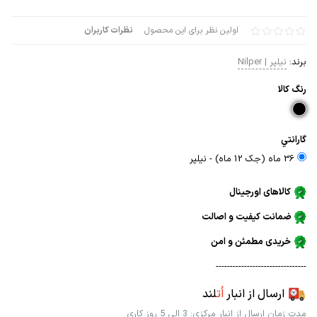
اولین نظر برای این محصول
نظرات کاربران
برند:
نیلپر | Nilper
رنگ كالا
گارانتي
36 ماه (جک 12 ماه) - نيلپر
کالاهای اورجینال
ضمانت کیفیت و اصالت
خریدی مطمئن و امن
--------------------------------
ارسال از انبار
اُت
لند
مدت زمان ارسال از انبار مرکزی: 3 الی 5 روز کاری