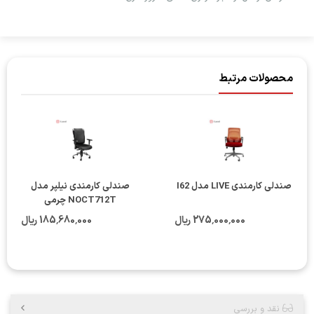
محصولات مرتبط
صندلی کارمندی LIVE مدل I62
صندلی کارمندی نیلپر مدل
NOCT712T چرمی
275٬000٬000 ریال
185٬680٬000 ریال
نقد و بررسی