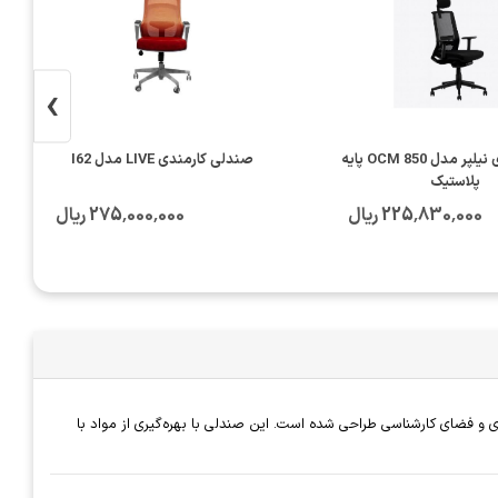
›
صندلی اداری نیلپر مدل OCM 850 پایه
صندلی کارمندی LIVE مدل I62
پلاستیک
225٬830٬000 ریال
275٬000٬000 ریال
‌های کاری، اداری و فضای کارشناسی طراحی شده است. این صندلی با بهره‌گیری از مواد با