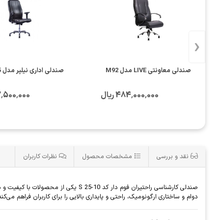
‹
صندلی معاونتی LIVE مدل M92
صندلی اداری نیلپر مدل OCM 825
484٬000٬000 ریال
247٬500٬000 
نقد و بررسی
مشخصات محصول
نظرات کاربران
صندلی کارشناسی راحتیران فوم دار کد 
دوام و ساختاری ارگونومیک، راحتی و پایداری بالایی را برای کاربران فراهم می‌ک