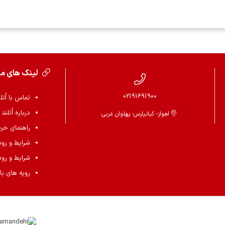
لینک های م
02191691900
تماس با اُتل
درباره اُتلند
اهواز- کیانپارس- پهلوان غربی
راهنمای خرید 
شرایط و رو
شرایط و رو
رویه های باز