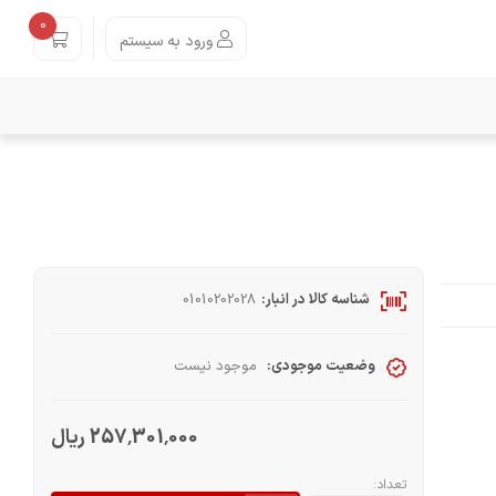
0
ورود به سیستم
شناسه کالا در انبار:
01010202028
وضعیت موجودی:
موجود نیست
257٬301٬000 ریال
تعداد: