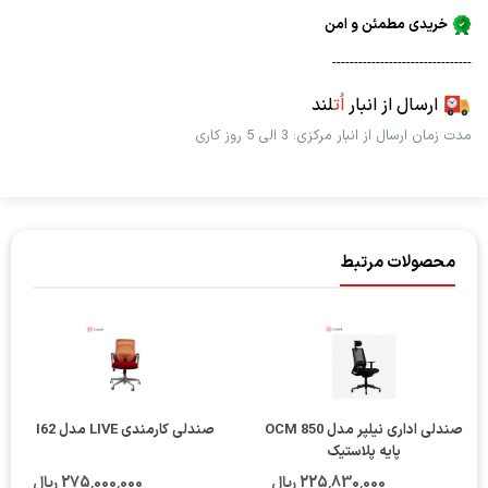
خریدی مطمئن و امن
--------------------------------
ارسال از انبار
اُت
لند
مدت زمان ارسال از انبار مرکزی: 3 الی 5 روز کاری
محصولات مرتبط
صندلی اداری نیلپر مدل OCM 850
صندلی کارمندی LIVE مدل I62
پایه پلاستیک
225٬830٬000 ریال
275٬000٬000 ریال