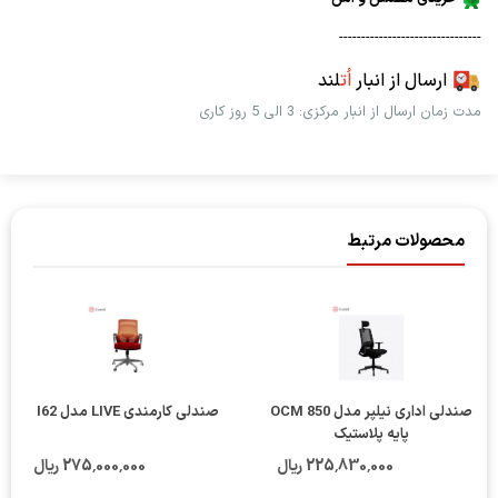
--------------------------------
ارسال از انبار
اُت
لند
مدت زمان ارسال از انبار مرکزی: 3 الی 5 روز کاری
محصولات مرتبط
صندلی اداری نیلپر مدل OCM 850
صندلی کارمندی LIVE مدل I62
پایه پلاستیک
225٬830٬000 ریال
275٬000٬000 ریال