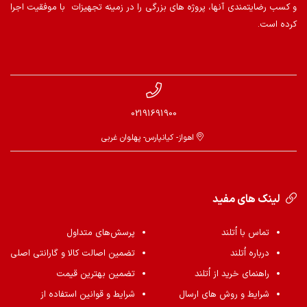
و کسب رضایتمندی آنها، پروژه های بزرگی را در زمینه تجهیزات با موفقیت اجرا
کرده است.
02191691900
اهواز- کیانپارس- پهلوان غربی
لینک های مفید
تماس با اُتلند
پرسش‌های متداول
درباره اُتلند
تضمین اصالت کالا و گارانتی اصلی
راهنمای خرید از اُتلند
تضمین بهترین قیمت
شرایط و روش های ارسال
شرایط و قوانین استفاده از