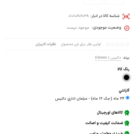
شناسه کالا در انبار:
01010202038
وضعیت موجودی:
موجود نیست
اولین نظر برای این محصول
نظرات کاربران
برند:
داتیس | Datees
رنگ كالا
گارانتي
36 ماه (جک 12 ماه) - مبلمان اداري داتيس
کالاهای اورجینال
ضمانت کیفیت و اصالت
خریدی مطمئن و امن