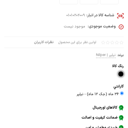
شناسه کالا در انبار:
01010202009
وضعیت موجودی:
موجود نیست
اولین نظر برای این محصول
نظرات کاربران
برند:
نیلپر | Nilper
رنگ كالا
گارانتي
36 ماه (جک 12 ماه) - نيلپر
کالاهای اورجینال
ضمانت کیفیت و اصالت
خریدی مطمئن و امن