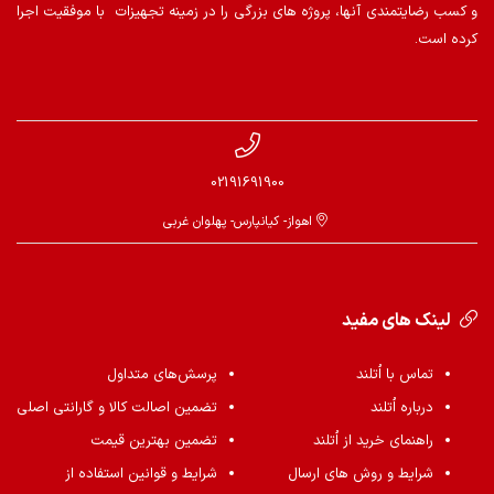
و کسب رضایتمندی آنها، پروژه های بزرگی را در زمینه تجهیزات با موفقیت اجرا
کرده است.
02191691900
اهواز- کیانپارس- پهلوان غربی
لینک های مفید
تماس با اُتلند
پرسش‌های متداول
درباره اُتلند
تضمین اصالت کالا و گارانتی اصلی
راهنمای خرید از اُتلند
تضمین بهترین قیمت
شرایط و روش های ارسال
شرایط و قوانین استفاده از