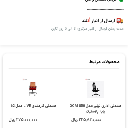
--------------------------------
ارسال از انبار
اُت
لند
مدت زمان ارسال از انبار مرکزی: 3 الی 5 روز کاری
محصولات مرتبط
صندلی اداری نیلپر مدل OCM 850
صندلی کارمندی LIVE مدل I62
پایه پلاستیک
225٬830٬000 ریال
275٬000٬000 ریال