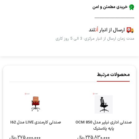
خریدی مطمئن و امن
--------------------------------
ارسال از انبار
اُت
لند
مدت زمان ارسال از انبار مرکزی: 3 الی 5 روز کاری
محصولات مرتبط
صندلی اداری نیلپر مدل OCM 850
صندلی کارمندی LIVE مدل I62
پایه پلاستیک
225٬830٬000 ریال
275٬000٬000 ریال