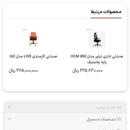
محصولات مرتبط
صندلی اداری نیلپر مدل OCM 850
صندلی کارمندی LIVE مدل I62
پایه پلاستیک
225٬830٬000 ریال
275٬000٬000 ریال
نقد و بررسی
مشخصات محصول